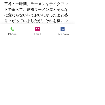
三谷：一時期、ラーメンをテイクアウ
トで食べて。結構ラーメン屋とそんな
に変わらない味でおいしかったよと盛
り上がっていましたが、それを機に今
後ラーメン屋に行かずずっと家でいい
やと思う人はいないと思います。従来
Phone
Email
Facebook
の外食とテイクアウトや中食はすみ分
けていくなとは思います。ただ、流通
が変化して新鮮な食材がその日に家に
届くという仕組みがどんどん出てきて
いるので、そちらはこれから定着して
くるかもと思いました。
また、コロナで外食が出来ない分、食
卓はちょっと特別な体験ができるもの
が人気ですよね。ちょっと高級な調理
家電を買っている人とか、新しいホッ
トプレート料理に挑戦している人と
か。外食と役割を分けて、家の中でち