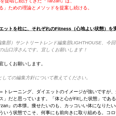
s」を提唱し続けてきた『Tarzan』は、
る」ための理論とメソッドを提案し続ける。
ットを柱に、それぞれのFitness（心地よい状態）を
SE編集部）サントリートレンド編集部LIGHTHOUSE、今
集長の山口淳さんです。宜しくお願いします！
宜しくお願いします。
雑誌としての編集方針について教えてください。
an』＝トレーニング、ダイエットのイメージが強いですが
ス」だと思っています。「体と心がFitした状態」であ
arzan』の本懐。痩せたいのも、カッコいい体になりた
ういう状態でこそ、何事にも前向きに取り組める。コロ