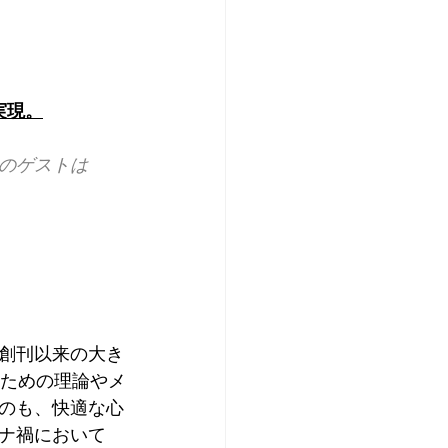
実現。
回のゲストは
、創刊以来の大き
るための理論やメ
いのも、快適な心
ナ禍において