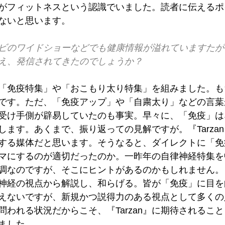
がフィットネスという認識でいました。読者に伝えるポ
ないと思います。
ビのワイドショーなどでも健康情報が溢れていますたが、T
え、発信されてきたのでしょうか？
』でも「免疫特集」や「おこもり太り特集」を組みました。
です。ただ、「免疫アップ」や「自粛太り」などの言葉
受け手側が辟易していたのも事実。早々に、「免疫」は
します。あくまで、振り返っての見解ですが。『Tarza
する媒体だと思います。そうなると、ダイレクトに「免
マにするのが適切だったのか。一昨年の自律神経特集を
調なのですが、そこにヒントがあるのかもしれません。
神経の視点から解説し、和らげる。皆が「免疫」に目を
えないですが、新規かつ説得力のある視点として多くの
問われる状況だからこそ、『Tarzan』に期待されるこ
ました。