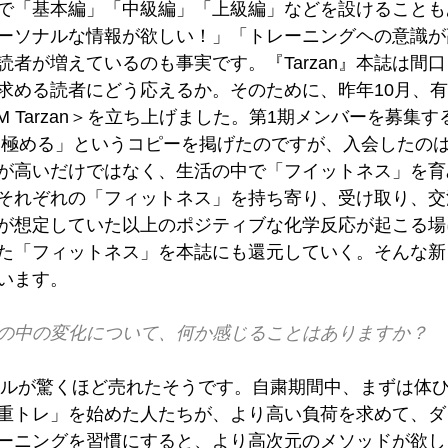
で「基本編」「中級編」「上級編」などを設けることも
ーソナルな情報が欲しい！」「トレーニングヘの意識が
読者が増えているのも事実です。『Tarzan』本誌は間
求める読者にどう応えるか。そのために、昨年10月、
M Tarzan＞を立ち上げました。第1期メンバーを募集
anを極める」というコピーを掲げたのですが、入会したの
が高いだけではなく、生活の中で「フイットネス」を育
それぞれの「フィットネス」を持ち寄り、受け取り、交
が想定していた以上のポジティブな化学反応が起こる場
た「フィットネス」を本誌にも還元していく。そんな新
います。
の中の変化について、何か感じることはありますか？
ンベルが驚くほど売れたそうです。自粛期間中、まずは体
重トレ」を始めた人たちが、より高い負荷を求めて、ダ
ーニングを習慣にすると、より高次元のメソッドが欲し