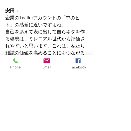
安田：
企業のTwitterアカウントの「中のヒ
ト」の感覚に近いですよね。
自己をあえて表に出して自らネタを作
る姿勢は、ミレニアル世代から評価さ
れやすいと思います。これは、私たち
雑誌の価値を高めることにもつながる
と思っています。
ただ扇情的な記事で煽るだけのWEBと
Phone
Email
Facebook
違って、雑誌の持つ大きな力のひとつ
は「信頼」です。編集者やライターの
顔が見える雑誌は、その価値をもっと
強めることができる。
ー冒頭の「とにかく人と会って話す」
姿勢にも通じる部分がありますね。
安田：