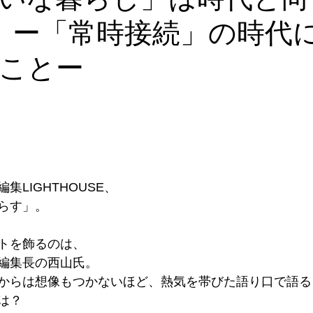
 ー「常時接続」の時代
ことー
集LIGHTHOUSE、
らす」。
トを飾るのは、
編集長の西山氏。
からは想像もつかないほど、熱気を帯びた語り口で語る
は？